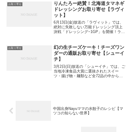
つけ麺のレシピと、使用していた業務用
りんたろー絶賛！北海道タマネギ
お取り寄せ
出汁の通販お取り寄...
ドレッシングお取り寄せ【ラヴィ
ット】
6月13日(金)放送の「ラヴィット」では、
絶対に失敗しない万能ドレッシング頂上
決戦「ドレッシング−1GP」を開催！ラヴ
ィット出演タレントさんたちがおすすめ
のドレッシングを紹介してくれました
よ。というわけでりんたろー絶賛！北海
幻の生チーズケーキ！チーズワン
お取り寄せ
道バイオインダス...
ダーの通販お取り寄せ【シューイ
チ】
3月2日(日)放送の「シューイチ」では、ご
当地冷凍食品大賞に選抜されたスイー
ツ・揚げ物・麺類など全72品の中から審
査員長厳選の賞品を紹介してくれまし
た！そしてご当地冷凍食品大賞の最高金
賞に選ばれた、北海道の幻の生チーズケ
ーキ！チーズワンダー...
中国出身Nayuママの水餃子のレシピ【マ
ツコの知らない世界】