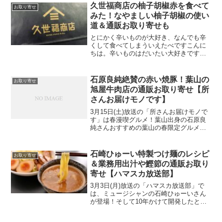
賞に選ばれた、佐賀県のEBI研究所「神え
久世福商店の柚子胡椒赤を食べて
お取り寄せ
びフライ」の通販...
みた！なやましい柚子胡椒の使い
道＆通販お取り寄せも
とにかく辛いものが大好き、なんでも辛
くして食べてしまういえたべですこんに
ちは。辛いものはだいたい大好きです
が、もちろん柚子胡椒も大好きです。と
いうわけで今回は、何を買っても間違い
のない「久世福商店（くぜふくしょうて
石原良純絶賛の赤い焼豚！葉山の
お取り寄せ
ん）」さんの柚子胡椒（赤）...
旭屋牛肉店の通販お取り寄せ【所
さんお届けモノです】
3月15日(土)放送の「所さんお届けモノで
す」は春漫喫グルメ！葉山出身の石原良
純さんおすすめの葉山の春限定グルメ
や、高知県の島崎和歌子さんおすうすめ
春限定グルメを紹介してくれましたよ。
ということで石原良純さん絶賛の赤い焼
石崎ひゅーい特製つけ麺のレシピ
お取り寄せ
豚！葉山の旭屋牛肉店...
＆業務用出汁や鰹節の通販お取り
寄せ【ハマスカ放送部】
3月3日(月)放送の「ハマスカ放送部」で
は、ミュージシャンの石崎ひゅーいさん
が登場！そして10年かけて開発したとい
う特製つけ麺を披露してくれました！と
いうわけで今回は石崎ひゅーいさん特製