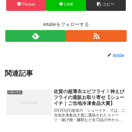
Pocket
LINE
コピー
ietabeをフォローする
ietabe
関連記事
佐賀の超薄衣エビフライ！神えび
お取り寄せ
フライの通販お取り寄せ【シュー
イチ｜ご当地冷凍食品大賞】
3月2日(日)放送の「シューイチ」では、ご
当地冷凍食品大賞に選抜されたスイー
ツ・揚げ物・麺類など全72品の中から審
査員長厳選の賞品を紹介してくれまし
た！そしてご当地冷凍食品大賞の審査員