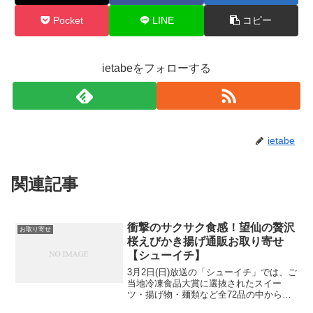
Pocket
LINE
コピー
ietabeをフォローする
ietabe
関連記事
衝撃のサクサク食感！望仙の贅沢
お取り寄せ
桜えびかき揚げ通販お取り寄せ
【シューイチ】
3月2日(日)放送の「シューイチ」では、ご
当地冷凍食品大賞に選抜されたスイー
ツ・揚げ物・麺類など全72品の中から審
査員長厳選の賞品を紹介してくれまし