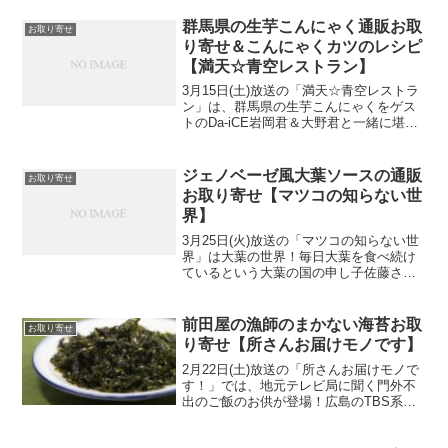
た！そしてご当地冷凍食品大賞のグラン
プリに選ばれた、静岡県の贅沢桜えびか
群馬県の生芋こんにゃく通販お取
お取り寄せ
き揚げの通販お取り寄...
り寄せ＆こんにゃくカツのレシピ
【満天☆青空レストラン】
3月15日(土)放送の「満天☆青空レストラ
ン」は、群馬県の生芋こんにゃくをゲス
トのDa-iCE岩岡君＆大野君と一緒に堪能
しましたよ。というわけで群馬の生芋こ
んにゃくの通販お取り寄せ情報を早速チ
ェック！
ジェノベーゼ風大葉ソースの通販
お取り寄せ
お取り寄せ【マツコの知らない世
界】
3月25日(火)放送の「マツコの知らない世
界」は大葉の世界！毎日大葉を食べ続け
ているという大葉の国の申し子佐藤さん
が、全国の大葉を大紹介！そしてジェノ
ベーゼパスタを作った「ジェノベーゼ風
大葉ソース」の通販お取り寄せ情報を早
前田屋の漁師のまかない海苔お取
お取り寄せ
速チェック！
り寄せ【所さんお届けモノです】
2月22日(土)放送の「所さんお届けモノで
す！」では、地元テレビ局に聞く門外不
出のご飯のお供が登場！広島のTBS系テ
レビ局のRCCと、山梨県のテレビ局の
UTYそれぞれのアナウンサーやディレク