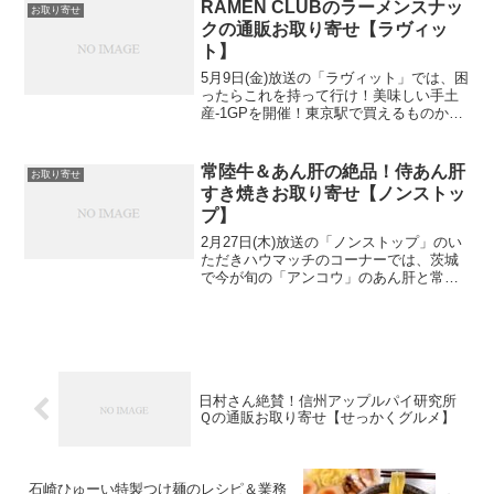
ターさんが紹介してくれましたよ。とい
RAMEN CLUBのラーメンスナッ
お取り寄せ
うわけで広島R...
クの通販お取り寄せ【ラヴィッ
ト】
5月9日(金)放送の「ラヴィット」では、困
ったらこれを持って行け！美味しい手土
産-1GPを開催！東京駅で買えるものから
百貨店で手に入るものなど芸人さん達が
紹介してくれましたよ。というわけで東
京駅の構内で買えるという手土産！
常陸牛＆あん肝の絶品！侍あん肝
お取り寄せ
RAMEN CLU...
すき焼きお取り寄せ【ノンストッ
プ】
2月27日(木)放送の「ノンストップ」のい
ただきハウマッチのコーナーでは、茨城
で今が旬の「アンコウ」のあん肝と常陸
牛のお肉を使ったすき焼きが登場！とい
うわけで今回は茨城県の「侍あん肝すき
焼き」のお取り寄せ情報を早速チェッ
ク！
日村さん絶賛！信州アップルパイ研究所
Ｑの通販お取り寄せ【せっかくグルメ】
石崎ひゅーい特製つけ麺のレシピ＆業務