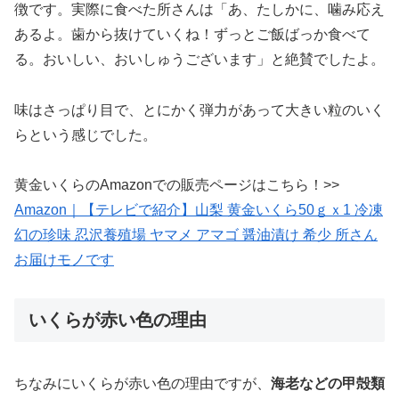
徴です。実際に食べた所さんは「あ、たしかに、噛み応え
あるよ。歯から抜けていくね！ずっとご飯ばっか食べて
る。おいしい、おいしゅうございます」と絶賛でしたよ。
味はさっぱり目で、とにかく弾力があって大きい粒のいく
らという感じでした。
黄金いくらのAmazonでの販売ページはこちら！>>
Amazon｜【テレビで紹介】山梨 黄金いくら50ｇｘ1 冷凍
幻の珍味 忍沢養殖場 ヤマメ アマゴ 醤油漬け 希少 所さん
お届けモノです
いくらが赤い色の理由
ちなみにいくらが赤い色の理由ですが、
海老などの甲殻類