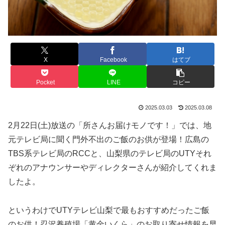
X
Facebook
はてブ
Pocket
LINE
コピー
2025.03.03
2025.03.08
2月22日(土)放送の「所さんお届けモノです！」では、地
元テレビ局に聞く門外不出のご飯のお供が登場！広島の
TBS系テレビ局のRCCと、山梨県のテレビ局のUTYそれ
ぞれのアナウンサーやディレクターさんが紹介してくれま
したよ。
というわけでUTYテレビ山梨で最もおすすめだったご飯
のお供！忍沢養殖場「黄金いくら」のお取り寄せ情報を早