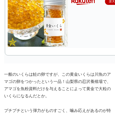
楽
一般のいくらは鮭の卵ですが、この黄金いくらは川魚のア
マゴの卵をつかったという一品！山梨県の忍沢養殖場で、
アマゴを魚粉資料だけを与えることによって黄金で大粒の
いくらになるんだとか。
プチプチという弾力がものすごく、噛み応えがあるのが特