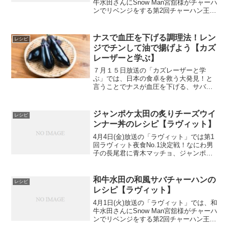
牛水田さんにSnow Man宮舘様がチャーハ
ンでリベンジをする第2回チャーハン王決
定戦！さらにうだまんと同期のレインボ
ー ジャンボさんも参戦しました。という
わけでジャンボのシャウエッセンチャー
ナスで血圧を下げる調理法！レン
レシピ
ハン！...
ジでチンして油で揚げよう【カズ
レーザーと学ぶ】
７月１５日放送の「カズレーザーと学
ぶ」では、日本の食卓を救う大発見！と
言うことでナスが血圧を下げる、サバか
らマグロを生むなどを紹介してくれまし
た！というわけでナスで血圧を下げる調
理法を早速チェック！
ジャンポケ太田の炙りチーズウイ
レシピ
ンナー丼のレシピ【ラヴィット】
4月4日(金)放送の「ラヴィット」では第1
回ラヴィット夜食No.1決定戦！なにわ男
子の長尾君に青木マッチョ、ジャンポケ
太田、東京ホテイソンのたけるの4人が対
決しましたよ。というわけでジャンポケ
太田の炙りチーズウインナー丼のレシピ
和牛水田の和風サバチャーハンの
レシピ
を早速チェッ...
レシピ【ラヴィット】
4月1日(火)放送の「ラヴィット」では、和
牛水田さんにSnow Man宮舘様がチャーハ
ンでリベンジをする第2回チャーハン王決
定戦！さらにうだまんと同期のレインボ