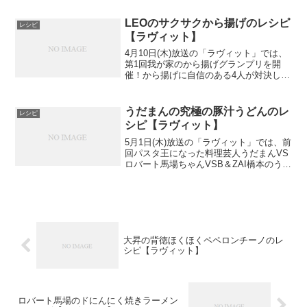
ー ジャンボさんも参戦しました。という
わけで和牛水田の和風サバチャーハンの
LEOのサクサクから揚げのレシピ
レシピ
レシピ...
【ラヴィット】
4月10日(木)放送の「ラヴィット」では、
第1回我が家のから揚げグランプリを開
催！から揚げに自信のある4人が対決しま
した。というわけでLEOのサクサクから
揚げのレシピを早速チェック！
うだまんの究極の豚汁うどんのレ
レシピ
シピ【ラヴィット】
5月1日(木)放送の「ラヴィット」では、前
回パスタ王になった料理芸人うだまんVS
ロバート馬場ちゃんVSB＆ZAI橋本のうど
ん対決「第1回ラヴィットうどん王対決」
を開催！というわけでうだまんの究極の
豚汁うどんのレシピを早速チェック！
大昇の背徳ほくほくペペロンチーノのレ
シピ【ラヴィット】
ロバート馬場のドにんにく焼きラーメン