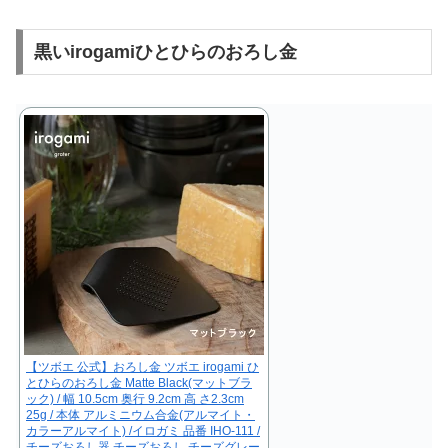
黒いirogamiひとひらのおろし金
【ツボエ 公式】おろし金 ツボエ irogami ひ
とひらのおろし金 Matte Black(マットブラ
ック) / 幅 10.5cm 奥行 9.2cm 高 さ2.3cm
25g / 本体 アルミニウム合金(アルマイト・
カラーアルマイト) /イロガミ 品番 IHO-111 /
チーズおろし器 チーズおろし チーズグレー